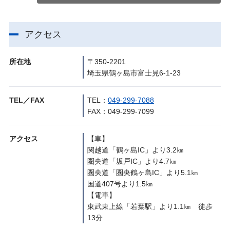
アクセス
所在地
〒350-2201
埼玉県鶴ヶ島市富士見6-1-23
TEL／FAX
TEL：
049-299-7088
FAX：049-299-7099
アクセス
【車】
関越道「鶴ヶ島IC」より3.2㎞
圏央道「坂戸IC」より4.7㎞
圏央道「圏央鶴ヶ島IC」より5.1㎞
国道407号より1.5㎞
【電車】
東武東上線「若葉駅」より1.1㎞ 徒歩
13分